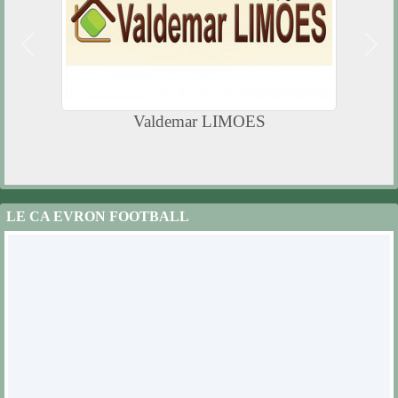
Précedent
Suiv
Valdemar LIMOES
LE CA EVRON FOOTBALL