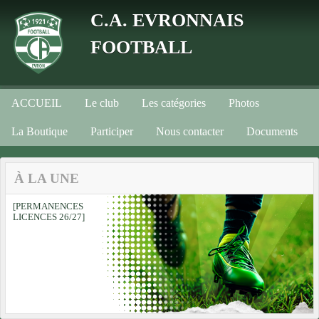
Panneau de gestion des cookies
C.A. EVRONNAIS
FOOTBALL
ACCUEIL
Le club
Les catégories
Photos
La Boutique
Participer
Nous contacter
Documents
À LA UNE
[PERMANENCES
LICENCES 26/27]