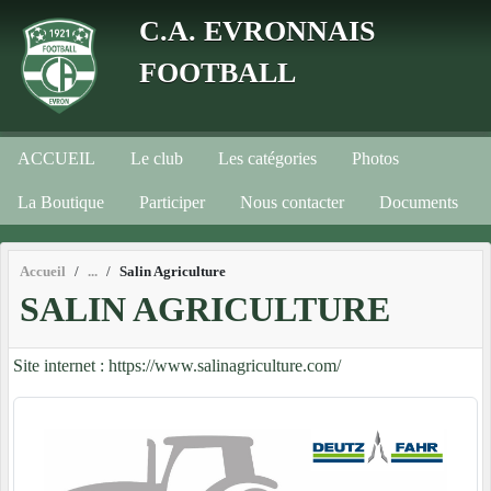
Panneau de gestion des cookies
C.A. EVRONNAIS
FOOTBALL
ACCUEIL
Le club
Les catégories
Photos
La Boutique
Participer
Nous contacter
Documents
Accueil
Salin Agriculture
SALIN AGRICULTURE
Site internet : https://www.salinagriculture.com/