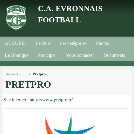
Panneau de gestion des cookies
C.A. EVRONNAIS
FOOTBALL
ACCUEIL
Le club
Les catégories
Photos
La Boutique
Participer
Nous contacter
Documents
Accueil
Pretpro
PRETPRO
Site internet : https://www.pretpro.fr/