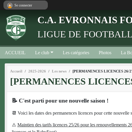
Panneau de gestion des cookies
Se connecter
C.A. EVRONNAIS 
LIGUE DE FOOTBALL
ACCUEIL
Le club
Les catégories
Photos
La Bo
Accueil
2025-2026
Les news
[PERMANENCES LICENCES 26/2
[PERMANENCES LICENCES 
📝 C'est parti pour une nouvelle saison !
📆 Voici les dates des permanences licences pour cette nouvelle 
⚠️
Maintien des tarifs licences 25/26 pour les renouvellements 26/
licences et le BabyFoot)