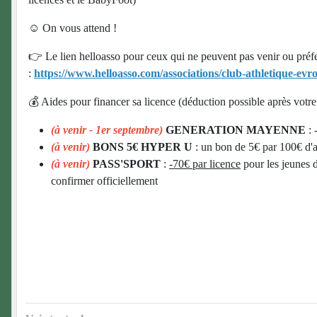
☺️ On vous attend !
👉 Le lien helloasso pour ceux qui ne peuvent pas venir ou préfer
:
https://www.helloasso.com/associations/club-athletique-evro
💰 Aides pour financer sa licence (déduction possible après votre
(à venir - 1er septembre)
GENERATION MAYENNE
: 
(à venir)
BONS 5€ HYPER U
: un bon de 5€ par 100€ d'
(à venir)
PASS'SPORT
:
-70€ par licence
pour les jeunes d
confirmer officiellement